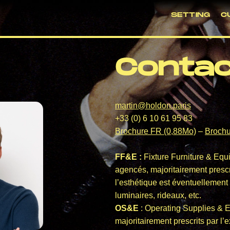
SETTING
C
Contac
martin@holdon.paris
+33 (0) 6 10 61 95 83
Brochure FR (0,88Mo)
–
Brochu
FF&E :
Fixture Furniture & Equ
agencés, majoritairement prescrit
l’esthétique est éventuellement 
luminaires, rideaux, etc.
OS&E
: Operating Supplies & 
majoritairement prescrits par l’