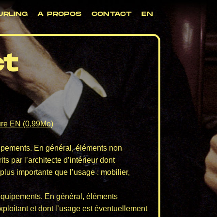
URLING
A PROPOS
CONTACT
EN
t
re EN (0,99Mo)
ipements. En général, éléments non
s par l’architecte d’intérieur dont
plus importante que l’usage : mobilier,
Equipements. En général, éléments
exploitant et dont l’usage est éventuellement